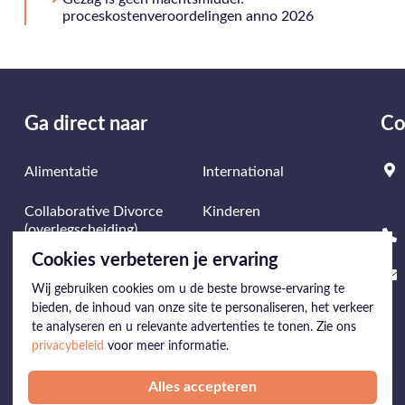
proceskostenveroordelingen anno 2026
Ga direct naar
Co
Alimentatie
International
Collaborative Divorce
Kinderen
(overlegscheiding)
Mediation
Cookies verbeteren je ervaring
Echtscheiding
Wij gebruiken cookies om u de beste browse-ervaring te
Onderneming &
Erfrecht
Echtscheiding
bieden, de inhoud van onze site te personaliseren, het verkeer
te analyseren en u relevante advertenties te tonen. Zie ons
privacybeleid
voor meer informatie.
Expat desk
Samenlevers
Alles accepteren