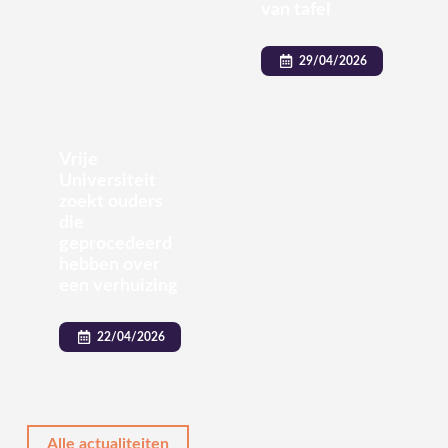
van tafel
29/04/2026
Vrije
Universiteit
zoekt ouders
die
geprocedeerd
hebben over
een verhuizing
22/04/2026
Alle actualiteiten