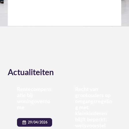
Actualiteiten
Rentecompens
Recht van
atie bij
grootouders op
woningoverna
omgangsregelin
me
g met
kleinkinderen
blijft beperkt:
29/04/2026
wetsvoorstel