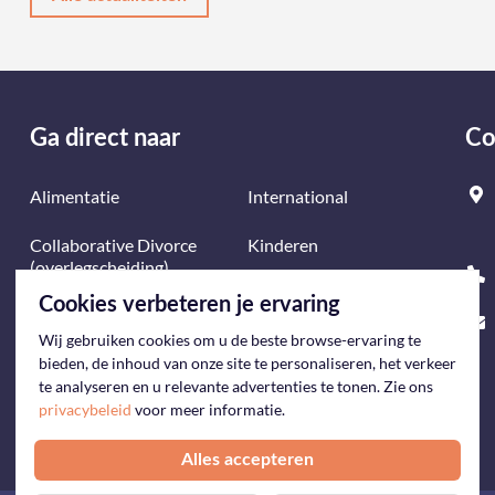
Ga direct naar
Co
Alimentatie
International
Collaborative Divorce
Kinderen
(overlegscheiding)
Mediation
Cookies verbeteren je ervaring
Echtscheiding
Wij gebruiken cookies om u de beste browse-ervaring te
Onderneming &
Erfrecht
bieden, de inhoud van onze site te personaliseren, het verkeer
Echtscheiding
te analyseren en u relevante advertenties te tonen. Zie ons
privacybeleid
voor meer informatie.
Expat desk
Samenlevers
Alles accepteren