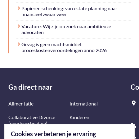
Papieren schenking: van estate planning naar
financieel zwaar weer
Vacature: Wij zijn op zoek naar ambitieuze
advocaten
Gezag is geen machtsmiddel:
proceskostenveroordelingen anno 2026
Ga direct naar
Co
Alimentatie
International
Collaborative Divorce
Kinderen
(overlegscheiding)
Mediation
Cookies verbeteren je ervaring
Echtscheiding