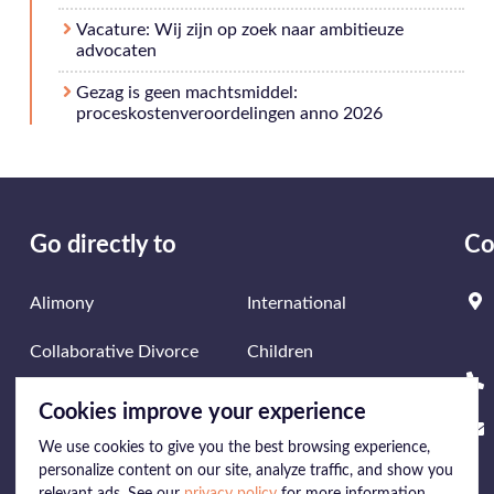
Vacature: Wij zijn op zoek naar ambitieuze
advocaten
Gezag is geen machtsmiddel:
proceskostenveroordelingen anno 2026
Go directly to
Co
Alimony
International
Collaborative Divorce
Children
Divorce
Mediation
Cookies improve your experience
Inheritance law
Business & Divorce
We use cookies to give you the best browsing experience,
personalize content on our site, analyze traffic, and show you