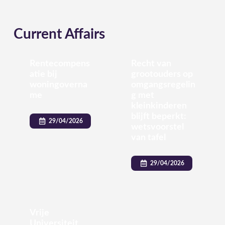
Current Affairs
Rentecompens
Recht van
atie bij
grootouders op
woningoverna
omgangsregelin
me
g met
kleinkinderen
blijft beperkt:
29/04/2026
wetsvoorstel
van tafel
29/04/2026
Vrije
Universiteit